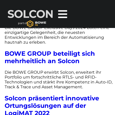
BOWE GROUP EXCLUSIVE DAYS
2024
part of
Die BOWE GROUP Exclusive Days 2024 boten eine
einzigartige Gelegenheit, die neuesten
Entwicklungen im Bereich der Automatisierung
hautnah zu erleben.
BOWE GROUP beteiligt sich
mehrheitlich an Solcon
Die BOWE GROUP erwirbt Solcon, erweitert ihr
Portfolio um fortschrittliche RTLS- und RFID-
Technologien und stärkt ihre Kompetenz in Auto-ID,
Track & Trace und Asset Management.
Solcon präsentiert innovative
Ortungslösungen auf der
LogiMAT 2022